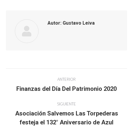
Twitter
WhatsApp
Facebook
Autor:
Gustavo Leiva
Navegación
ANTERIOR
entre
Finanzas del Día Del Patrimonio 2020
Publicación
anterior:
publicaciones
SIGUIENTE
Asociación Salvemos Las Torpederas
Publicación
festeja el 132° Aniversario de Azul
siguiente: