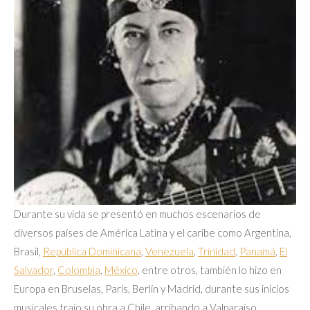
Durante su vida se presentó en muchos escenarios de
diversos países de América Latina y el caribe como Argentina,
Brasil,
República Dominicana
,
Venezuela
,
Trinidad
,
Panamá
,
El
Salvador
,
Colombia
,
México
, entre otros, también lo hizo en
Europa en Bruselas, París, Berlín y Madrid, durante sus inicios
musicales trajo su obra a Chile, arribando a Valparaíso.