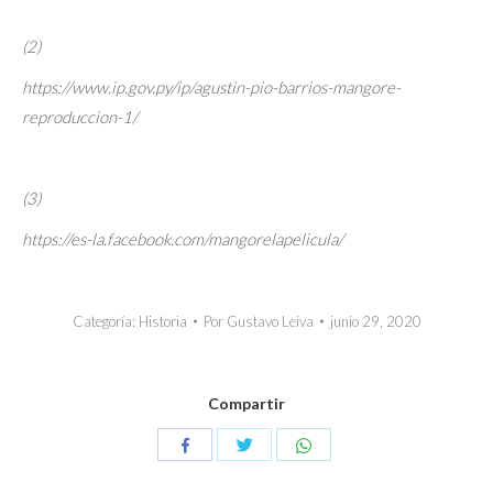
(2)
https://www.ip.gov.py/ip/agustin-pio-barrios-mangore-
reproduccion-1/
(3)
https://es-la.facebook.com/mangorelapelicula/
Categoría:
Historia
Por
Gustavo Leiva
junio 29, 2020
Compartir
Compartir
Compartir
Compartir
con
con
con