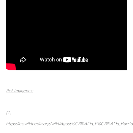
Ref. imagenes:
(1)
https://es.wikipedia.org/wiki/Agust%C3%ADn_P%C3%ADo_Barrio