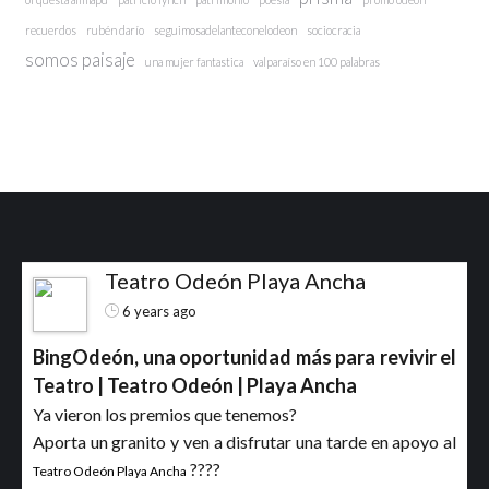
recuerdos
rubén darío
seguimosadelanteconelodeon
sociocracia
somos paisaje
una mujer fantastica
valparaíso en 100 palabras
Teatro Odeón Playa Ancha
6 years ago
BingOdeón, una oportunidad más para revivir el
Teatro | Teatro Odeón | Playa Ancha
Ya vieron los premios que tenemos?
Aporta un granito y ven a disfrutar una tarde en apoyo al
????
Teatro Odeón Playa Ancha