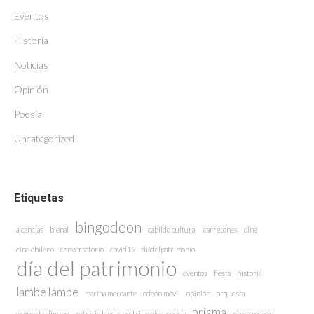
Eventos
Historia
Noticias
Opinión
Poesía
Uncategorized
Etiquetas
bingodeon
alcancías
bienal
cabildo cultural
carretones
cine
cine chileno
conversatorio
covid19
diadelpatrimonio
día del patrimonio
eventos
fiesta
historia
lambe lambe
marina mercante
odeón móvil
opinión
orquesta
prisma
orquesta alimapu
patricio lynch
patrimonio
poesía
promo odeón