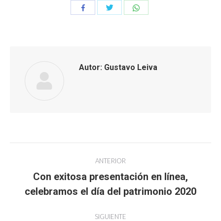
Compartir
Compartir
Compartir
con
con
con
Twitter
WhatsApp
Facebook
Autor:
Gustavo Leiva
Navegación
ANTERIOR
entre
Con exitosa presentación en línea,
Publicación
celebramos el día del patrimonio 2020
publicaciones
anterior:
SIGUIENTE