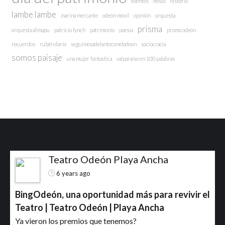
eventos
fiesta
historia
lambe lambe
marina mercante
odeón móvil
opinión
orquesta
prisma
orquesta alimapu
patricio lynch
patrimonio
poesía
promo odeón
recuerdos
rubén darío
seguimosadelanteconelodeon
sociocracia
somos paisaje
una mujer fantastica
valparaíso en 100 palabras
Teatro Odeón Playa Ancha
6 years ago
BingOdeón, una oportunidad más para revivir el
Teatro | Teatro Odeón | Playa Ancha
Ya vieron los premios que tenemos?