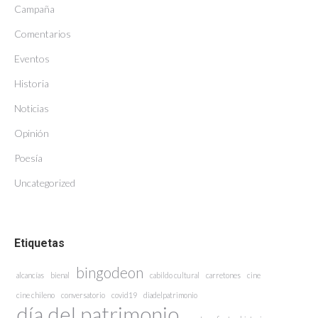
Campaña
Comentarios
Eventos
Historia
Noticias
Opinión
Poesía
Uncategorized
Etiquetas
bingodeon
alcancías
bienal
cabildo cultural
carretones
cine
cine chileno
conversatorio
covid19
diadelpatrimonio
día del patrimonio