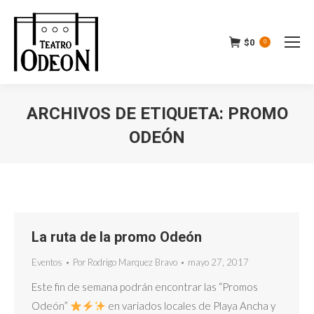
$
0
0
ARCHIVOS DE ETIQUETA:
PROMO
ODEÓN
Estás aquí:
La ruta de la promo Odeón
Eventos
Por
Rodrigo Marquez Bravo
mayo 27, 2017
Este fin de semana podrán encontrar las “Promos
Odeón”
en variados locales de Playa Ancha y