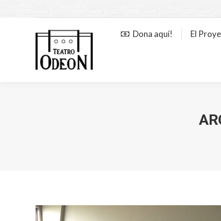
Dona aquí!
El Proy
AR