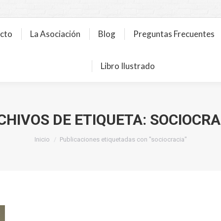
ecto
La Asociación
Blog
Preguntas Frecuentes
Libro Ilustrado
CHIVOS DE ETIQUETA:
SOCIOCRA
Estás aquí:
Inicio
Publicaciones etiquetadas con "sociocracia"