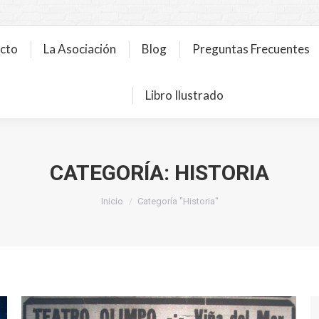
ecto
La Asociación
Blog
Preguntas Frecuentes
Libro Ilustrado
CATEGORÍA:
HISTORIA
Estás aquí:
Inicio
Categoría "Historia"