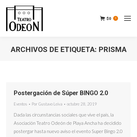
$
0
0
ARCHIVOS DE ETIQUETA:
PRISMA
Estás aquí:
Postergación de Súper BINGO 2.0
Eventos
Por
Gustavo Leiva
octubre 28, 2019
Dada las circunstancias sociales que vive el país, la
Asociación Teatro Odeón de Playa Ancha ha decidido
postergar hasta nuevo aviso el evento Super Bingo 2.0