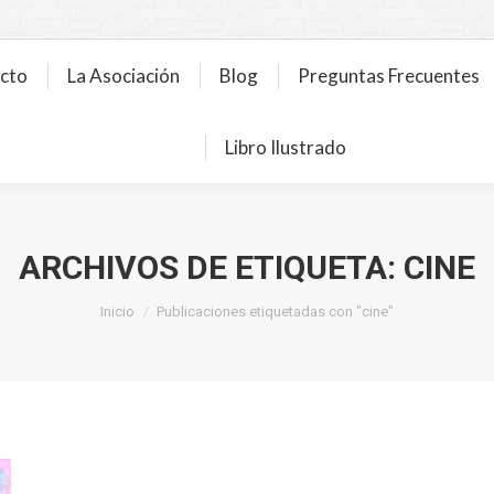
ecto
La Asociación
Blog
Preguntas Frecuentes
Libro Ilustrado
ARCHIVOS DE ETIQUETA:
CINE
Estás aquí:
Inicio
Publicaciones etiquetadas con "cine"