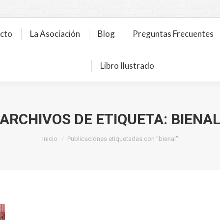
ecto
La Asociación
Blog
Preguntas Frecuentes
Libro Ilustrado
ARCHIVOS DE ETIQUETA:
BIENA
Estás aquí:
Inicio
Publicaciones etiquetadas con "bienal"