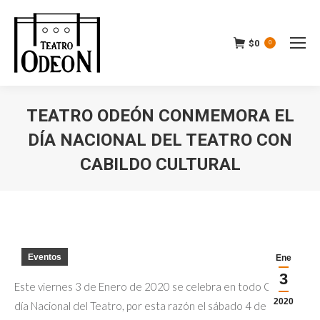
$
0
0
TEATRO ODEÓN CONMEMORA EL
DÍA NACIONAL DEL TEATRO CON
CABILDO CULTURAL
Estás aquí:
Eventos
Ene
3
Este viernes 3 de Enero de 2020 se celebra en todo Chile el
2020
día Nacional del Teatro, por esta razón el sábado 4 de Enero,