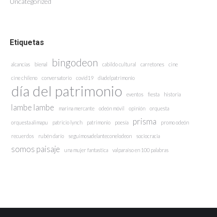
Uncategorized
Etiquetas
bingodeon
alcancías
bienal
cabildo cultural
carretones
cine
cine chileno
conversatorio
covid19
diadelpatrimonio
día del patrimonio
eventos
fiesta
historia
lambe lambe
marina mercante
odeón móvil
opinión
orquesta
prisma
orquesta alimapu
patricio lynch
patrimonio
poesía
promo odeón
recuerdos
rubén darío
seguimosadelanteconelodeon
sociocracia
somos paisaje
una mujer fantastica
valparaíso en 100 palabras