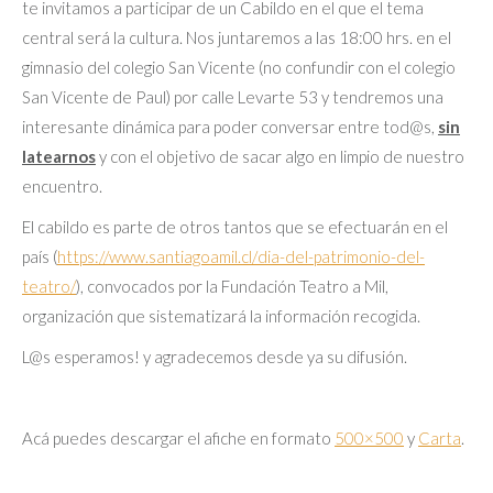
te invitamos a participar de un Cabildo en el que el tema
central será la cultura. Nos juntaremos a las 18:00 hrs. en el
gimnasio del colegio San Vicente (no confundir con el colegio
San Vicente de Paul) por calle Levarte 53 y tendremos una
interesante dinámica para poder conversar entre tod@s,
sin
latearnos
y con el objetivo de sacar algo en limpio de nuestro
encuentro.
El cabildo es parte de otros tantos que se efectuarán en el
país (
https://www.santiagoamil.cl/
dia-del-patrimonio-del-
teatro/
), convocados por la Fundación Teatro a Mil,
organización que sistematizará la información recogida.
L@s esperamos! y agradecemos desde ya su difusión.
Acá puedes descargar el afiche en formato
500×500
y
Carta
.