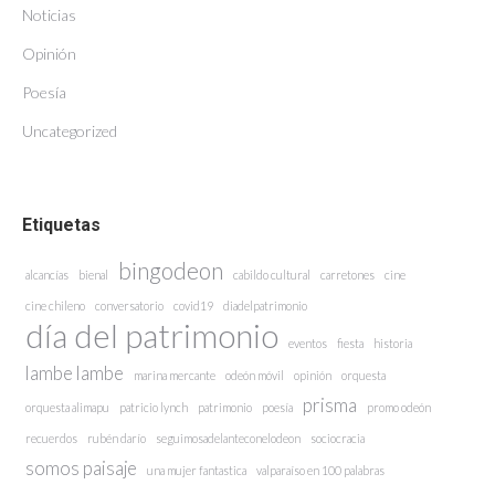
Noticias
Opinión
Poesía
Uncategorized
Etiquetas
bingodeon
alcancías
bienal
cabildo cultural
carretones
cine
cine chileno
conversatorio
covid19
diadelpatrimonio
día del patrimonio
eventos
fiesta
historia
lambe lambe
marina mercante
odeón móvil
opinión
orquesta
prisma
orquesta alimapu
patricio lynch
patrimonio
poesía
promo odeón
recuerdos
rubén darío
seguimosadelanteconelodeon
sociocracia
somos paisaje
una mujer fantastica
valparaíso en 100 palabras