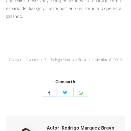
queremos preservar y proteger de nuestro territorio, en un
espacio de diálogo y cuestionamiento en torno a lo que está
pasando.
Categoría:
Eventos
Por
Rodrigo Marquez Bravo
noviembre 6, 2019
Compartir
Compartir
Compartir
Compartir
con
con
con
Twitter
WhatsApp
Facebook
Autor:
Rodrigo Marquez Bravo