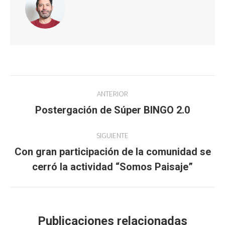
Navegación
ANTERIOR
entre
Postergación de Súper BINGO 2.0
Publicación
anterior:
publicaciones
SIGUIENTE
Con gran participación de la comunidad se
Publicación
cerró la actividad “Somos Paisaje”
siguiente:
Publicaciones relacionadas