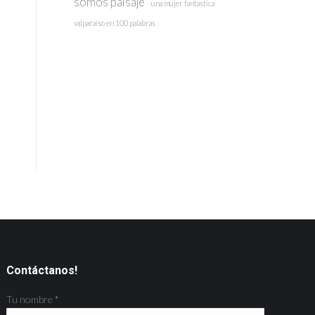
somos paisaje
una mujer fantastica
valparaíso en 100 palabras
Contáctanos!
Tu nombre *