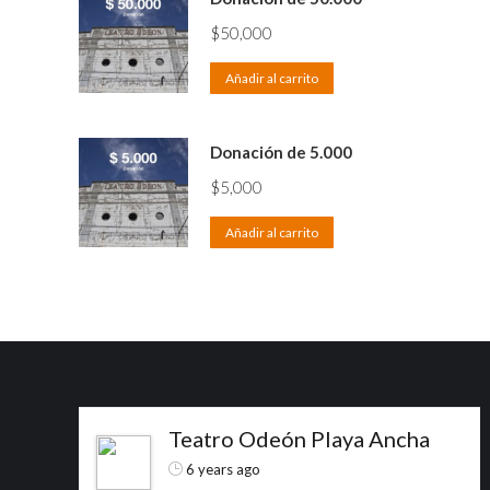
$
50,000
Añadir al carrito
Donación de 5.000
$
5,000
Añadir al carrito
Teatro Odeón Playa Ancha
6 years ago