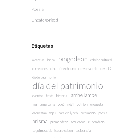
Poesía
Uncategorized
Etiquetas
bingodeon
alcancías
bienal
cabildo cultural
carretones
cine
cine chileno
conversatorio
covid19
diadelpatrimonio
día del patrimonio
lambe lambe
eventos
fiesta
historia
marina mercante
odeón móvil
opinión
orquesta
orquesta alimapu
patricio lynch
patrimonio
poesía
prisma
promo odeón
recuerdos
rubén darío
seguimosadelanteconelodeon
sociocracia