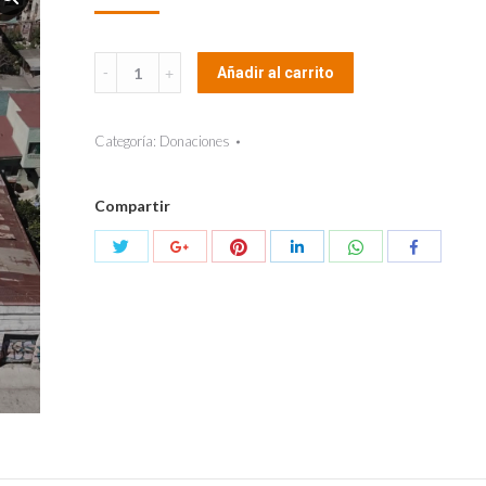
Cupón
Añadir al carrito
Playa
Ancha
Categoría:
Donaciones
quantity
Compartir
Compartir
Compartir
Compartir
Compartir
Compartir
Compartir
con
con
con
con
con
con
Twitter
Pinterest
WhatsApp
Google+
LinkedIn
Facebook