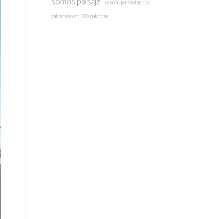
somos paisaje
una mujer fantastica
valparaíso en 100 palabras