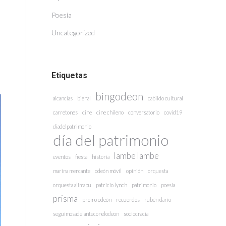
Poesía
Uncategorized
Etiquetas
bingodeon
alcancías
bienal
cabildo cultural
carretones
cine
cine chileno
conversatorio
covid19
diadelpatrimonio
día del patrimonio
lambe lambe
eventos
fiesta
historia
marina mercante
odeón móvil
opinión
orquesta
orquesta alimapu
patricio lynch
patrimonio
poesía
prisma
promo odeón
recuerdos
rubén darío
seguimosadelanteconelodeon
sociocracia