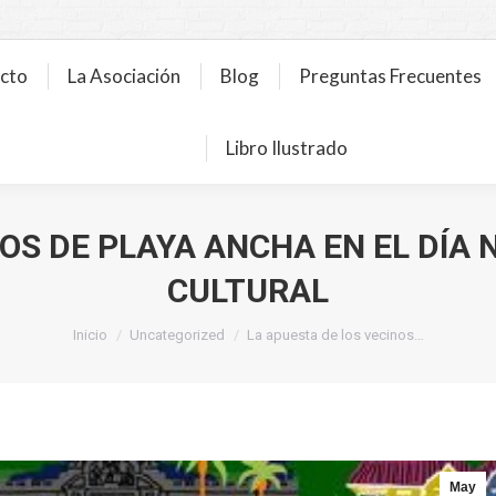
ecto
La Asociación
Blog
Preguntas Frecuentes
Libro Ilustrado
OS DE PLAYA ANCHA EN EL DÍA
CULTURAL
Estás aquí:
Inicio
Uncategorized
La apuesta de los vecinos…
May