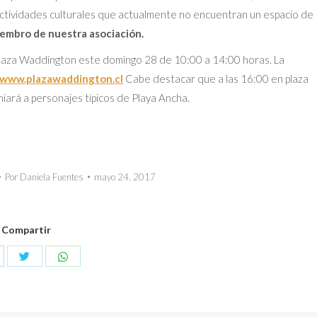
actividades culturales que actualmente no encuentran un espacio de
iembro de nuestra asociación.
 Plaza Waddington este domingo 28 de 10:00 a 14:00 horas. La
www.plazawaddington.cl
Cabe destacar que a las 16:00 en plaza
ará a personajes típicos de Playa Ancha.
Por
Daniela Fuentes
mayo 24, 2017
Compartir
Compartir
Compartir
mpartir
con
con
n
Twitter
WhatsApp
cebook