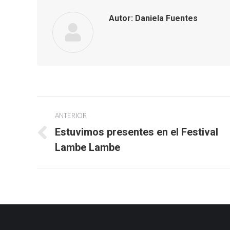
Autor:
Daniela Fuentes
Navegación
ANTERIOR
entre
Estuvimos presentes en el Festival
Publicación
Lambe Lambe
publicaciones
anterior: