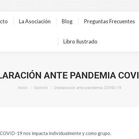
ecto
La Asociación
Blog
Preguntas Frecuentes
Libro Ilustrado
LARACIÓN ANTE PANDEMIA COVI
Estás aquí:
Inicio
Opinión
Declaración ante pandemia COVID-19
el COVID-19 nos impacta individualmente y como grupo.