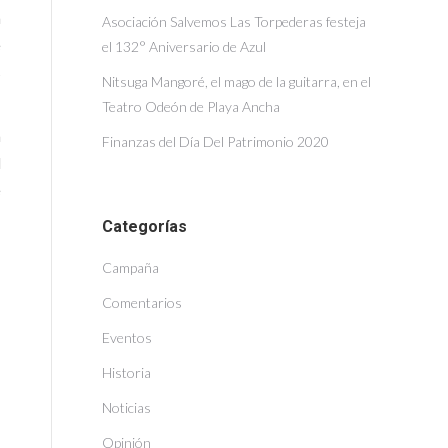
n
Asociación Salvemos Las Torpederas festeja
e
el 132° Aniversario de Azul
s
Nitsuga Mangoré, el mago de la guitarra, en el
Teatro Odeón de Playa Ancha
a
Finanzas del Día Del Patrimonio 2020
l
e
Categorías
Campaña
Comentarios
Eventos
Historia
Noticias
Opinión