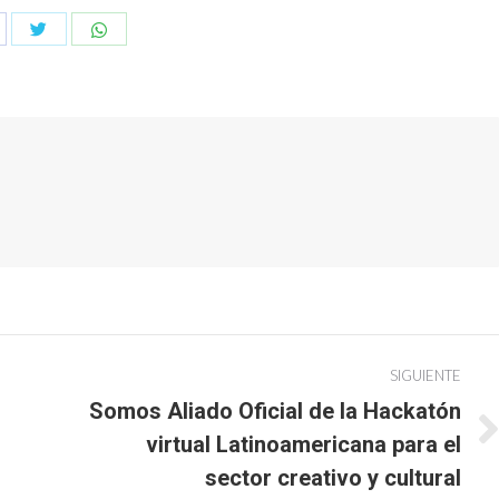
Compartir
Compartir
mpartir
con
con
n
Twitter
WhatsApp
cebook
SIGUIENTE
Somos Aliado Oficial de la Hackatón
virtual Latinoamericana para el
Publicación
siguiente:
sector creativo y cultural