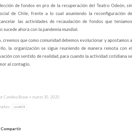
ección de fondos en pro de la recuperación del Teatro Odeón, si
ocial de Chile, frente a lo cual asumiendo la reconfiguración d
ancelar las actividades de recaudación de fondos que teníamo
mo sucede ahora con la pandemia mundial.
lo, creemos que como comunidad debemos evolucionar y apostamos 
ello, la organización se sigue reuniendo de manera remota con e
vación con sentido de realidad, para cuando la actividad cotidiana s
mor al contagio.
or
Carolina Bravo
marzo 30, 2020
quetas:
covid19
Compartir