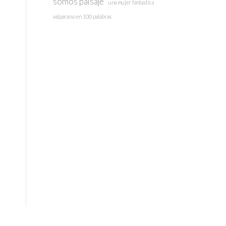
somos paisaje
una mujer fantastica
valparaíso en 100 palabras
a