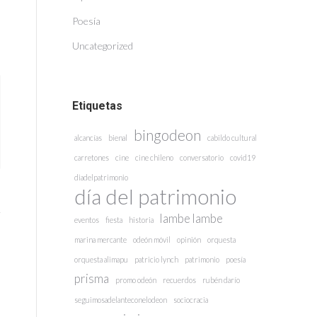
Poesía
Uncategorized
Etiquetas
bingodeon
alcancías
bienal
cabildo cultural
carretones
cine
cine chileno
conversatorio
covid19
diadelpatrimonio
día del patrimonio
lambe lambe
eventos
fiesta
historia
marina mercante
odeón móvil
opinión
orquesta
orquesta alimapu
patricio lynch
patrimonio
poesía
prisma
promo odeón
recuerdos
rubén darío
seguimosadelanteconelodeon
sociocracia