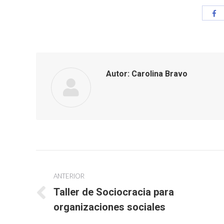
Co
co
Fa
Autor:
Carolina Bravo
Navegación
ANTERIOR
entre
Taller de Sociocracia para
Publicación
publicaciones
organizaciones sociales
anterior: