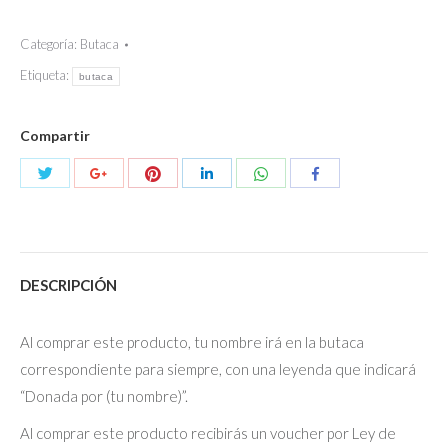
nombre
en
Categoría:
Butaca
Butacas
Etiqueta:
butaca
desde
la
Compartir
61
a
Compartir
Compartir
Compartir
Compartir
Compartir
Compartir
la
con
con
con
con
con
con
80
Twitter
Pinterest
WhatsApp
Google+
LinkedIn
Facebook
quantity
DESCRIPCIÓN
Al comprar este producto, tu nombre irá en la butaca
correspondiente para siempre, con una leyenda que indicará
“Donada por (tu nombre)”.
Al comprar este producto recibirás un voucher por Ley de