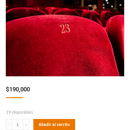
$
190,000
19 disponibles
Tu
Añadir al carrito