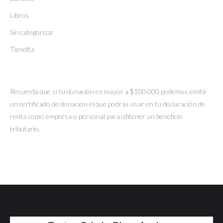
Libros
Sin categorizar
Tiendita
Recuerda que si tu donación es mayor a $100.000 podemos emitir
un certificado de donación el que podrás usar en tu declaración de
renta como empresa o personal para obtener un beneficio
tributario.