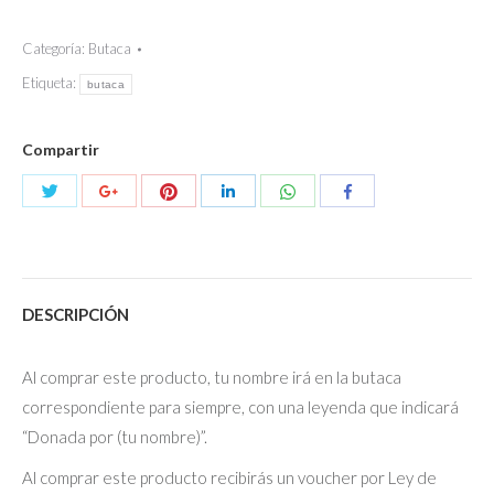
nombre
en
Categoría:
Butaca
Butacas
Etiqueta:
butaca
desde
la
Compartir
181
a
Compartir
Compartir
Compartir
Compartir
Compartir
Compartir
la
con
con
con
con
con
con
200
Twitter
Pinterest
WhatsApp
Google+
LinkedIn
Facebook
quantity
DESCRIPCIÓN
Al comprar este producto, tu nombre irá en la butaca
correspondiente para siempre, con una leyenda que indicará
“Donada por (tu nombre)”.
Al comprar este producto recibirás un voucher por Ley de