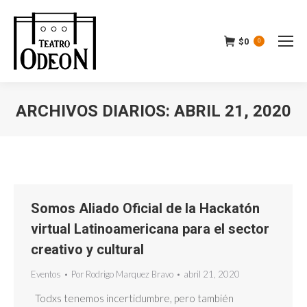
$
0
0
ARCHIVOS DIARIOS:
ABRIL 21, 2020
Estás aquí:
Somos Aliado Oficial de la Hackatón
virtual Latinoamericana para el sector
creativo y cultural
Eventos
Por
Rodrigo Marquez Bravo
abril 21, 2020
Todxs tenemos incertidumbre, pero también