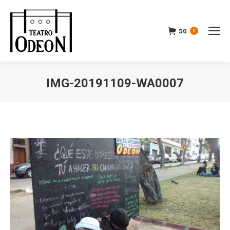
$
0
0
IMG-20191109-WA0007
Estás aquí: